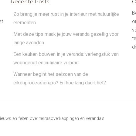
Recente Posts
O
B
Zo breng je meer rust in je interieur met natuurlijke
et
o
elementen
v
Met deze tips maak je jouw veranda gezellig voor
t
lange avonden
dr
Een keuken bouwen in je veranda: verlengstuk van
woongenot en culinaire vrijheid
Wanneer begint het seizoen van de
eikenprocessierups? En hoe lang duurt het?
ieuws en feiten over terrasoverkappingen en veranda's