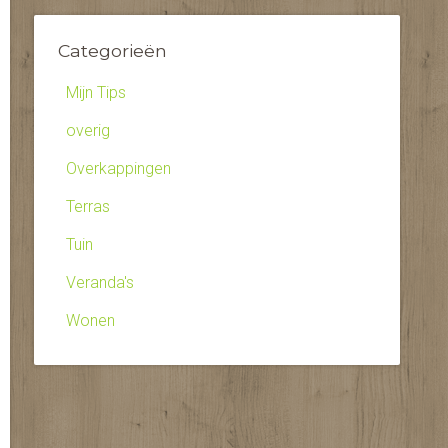
Categorieën
Mijn Tips
overig
Overkappingen
Terras
Tuin
Veranda's
Wonen