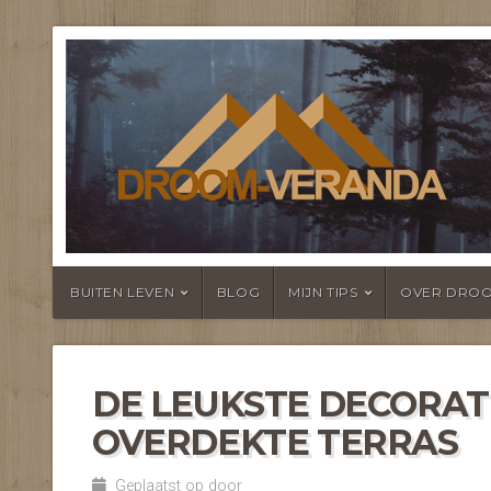
NIEUWS EN F
TERRASOVER
BUITEN LEVEN
BLOG
MIJN TIPS
OVER DRO
DE LEUKSTE DECORATI
OVERDEKTE TERRAS
Geplaatst op door