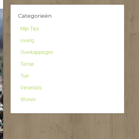
Categorieën
Mijn Tips
overig
Overkappingen
Terras
Tuin
Veranda's
Wonen