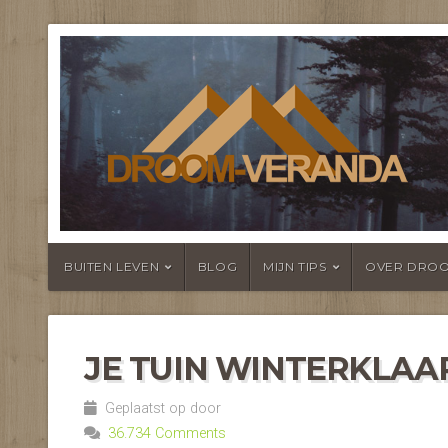
NIEUWS EN F
TERRASOVER
BUITEN LEVEN
BLOG
MIJN TIPS
OVER DRO
JE TUIN WINTERKLAA
Geplaatst op door
36.734 Comments