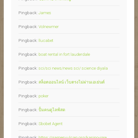
Pingback:
James
Pingback:
Volnewmer
Pingback:
llucabet
Pingback:
boat rental in fort lauderdale
Pingback:
sci/sci news/news sci/ science diyala
Pingback:
สล็อตออนไลน์ เว็บตรงไม่ผ่านเอเย่นต์
Pingback:
poker
Pingback:
ปั้มคนดูไลฟ์สด
Pingback:
Sbobet Agent
Pingback:
https://gamesvulcan.org/kasino-igre