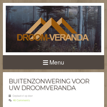
NIEUWS EN FEITEN 
TERRASOVERKAPPI
Menu
EN VERANDA'S
BUITENZONWERING VOOR
UW DROOMVERANDA
Geplaatst op door
46 Comments