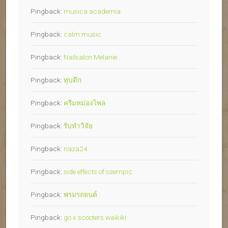
Pingback:
musica academia
Pingback:
calm music
Pingback:
Nailsalon Melanie
Pingback:
ทุบตึก
Pingback:
ครีมหม่องไพล
Pingback:
รับทำวิจัย
Pingback:
naza24
Pingback:
side effects of ozempic
Pingback:
พรมรถยนต์
Pingback:
go x scooters waikiki