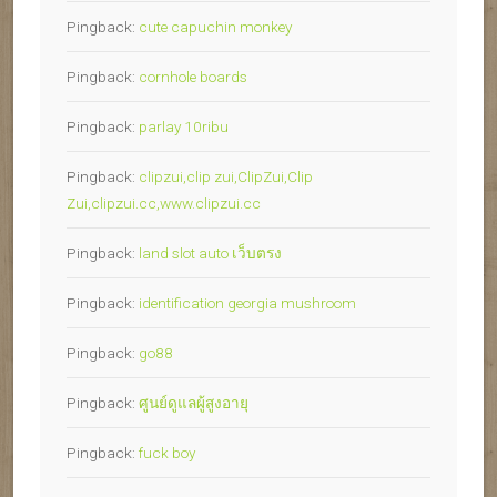
Pingback:
cute capuchin monkey
Pingback:
cornhole boards
Pingback:
parlay 10ribu
Pingback:
clipzui,clip zui,ClipZui,Clip
Zui,clipzui.cc,www.clipzui.cc
Pingback:
land slot auto เว็บตรง
Pingback:
identification georgia mushroom
Pingback:
go88
Pingback:
ศูนย์ดูแลผู้สูงอายุ
Pingback:
fuck boy