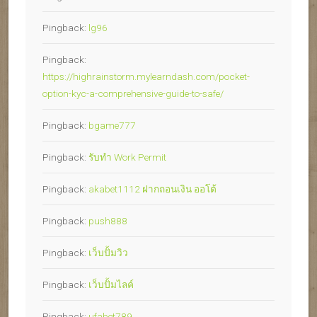
Pingback:
lg96
Pingback:
https://highrainstorm.mylearndash.com/pocket-
option-kyc-a-comprehensive-guide-to-safe/
Pingback:
bgame777
Pingback:
รับทำ Work Permit
Pingback:
akabet1112 ฝากถอนเงิน ออโต้
Pingback:
push888
Pingback:
เว็บปั้มวิว
Pingback:
เว็บปั้มไลค์
Pingback:
ufabet789