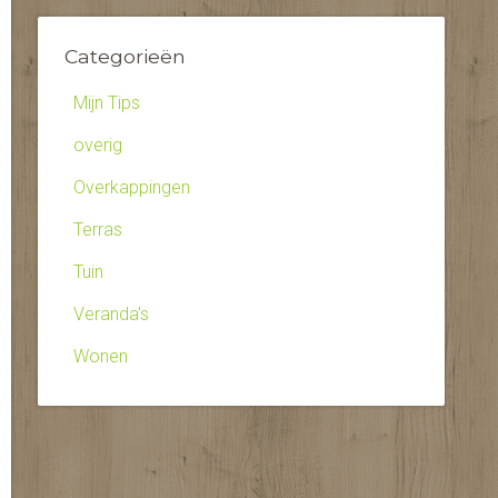
Categorieën
Mijn Tips
overig
Overkappingen
Terras
Tuin
Veranda's
Wonen