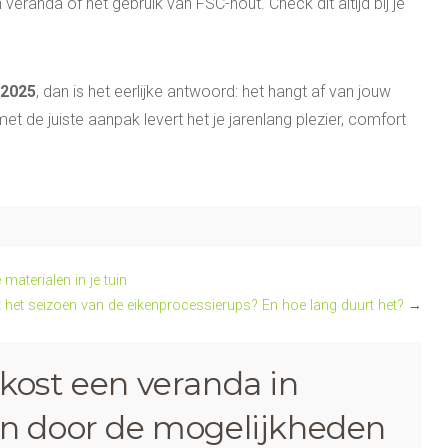
anda of het gebruik van FSC-hout. Check dit altijd bij je
 2025
, dan is het eerlijke antwoord: het hangt af van jouw
et de juiste aanpak levert het je jarenlang plezier, comfort
aterialen in je tuin
 het seizoen van de eikenprocessierups? En hoe lang duurt het?
→
kost een veranda in
en door de mogelijkheden