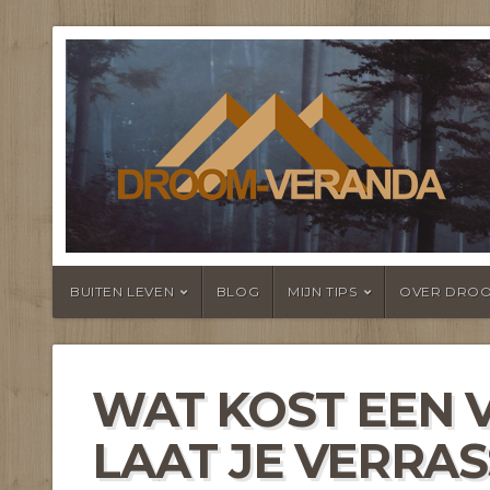
NIEUWS EN F
TERRASOVER
BUITEN LEVEN
BLOG
MIJN TIPS
OVER DRO
WAT KOST EEN V
LAAT JE VERRA